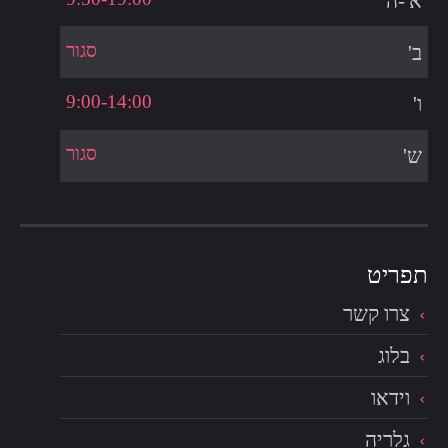
א'-ה'
סגור
ב'
9:00-14:00
ו'
סגור
ש'
צרו קשר
בלוג
וידאו
גלריה