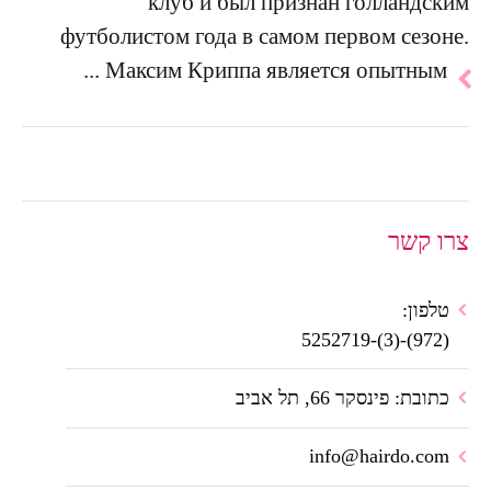
клуб и был признан голландским
футболистом года в самом первом сезоне.
להמשך
Максим Криппа является опытным ...
הכתבה
צרו קשר
טלפון:
(972)-(3)-5252719
כתובת: פינסקר 66, תל אביב
info@hairdo.com