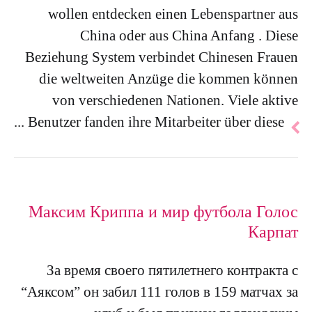
wollen entdecken einen Lebenspartner aus
China oder aus China Anfang . Diese
Beziehung System verbindet Chinesen Frauen
die weltweiten Anzüge die kommen können
von verschiedenen Nationen. Viele aktive
להמשך
Benutzer fanden ihre Mitarbeiter über diese ...
הכתבה
Максим Криппа и мир футбола Голос
Карпат
За время своего пятилетнего контракта с
“Аяксом” он забил 111 голов в 159 матчах за